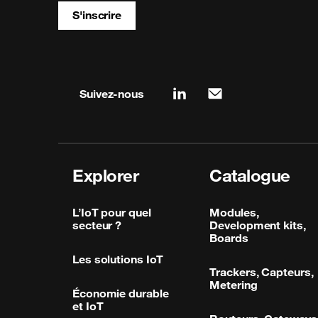
S'inscrire
Site map & information
Suivez-nous
linkedin
mail
Explorer
Catalogue
L’IoT pour quel
Modules,
secteur ?
Development kits,
Boards
Les solutions IoT
Trackers, Capteurs,
Metering
Économie durable
et IoT