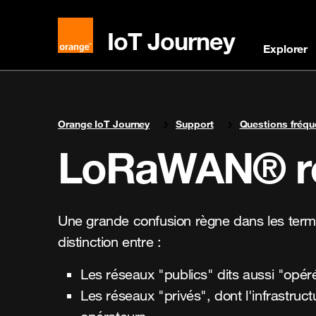
IoT Journey
Explorer
You are here:
Orange IoT Journey
Support
Questions fréq
LoRaWAN® rés
Une grande confusion règne dans les terme
distinction entre :
Les réseaux "publics" dits aussi "opér
Les réseaux "privés", dont l'infrastruc