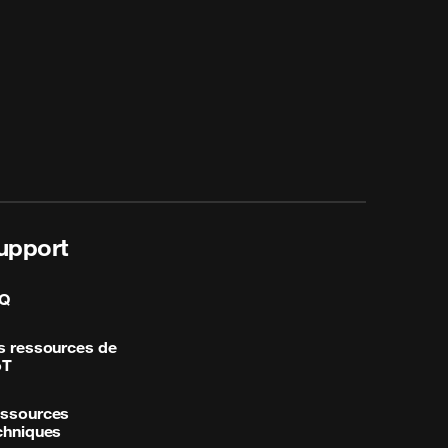
upport
Q
s ressources de
oT
ssources
chniques