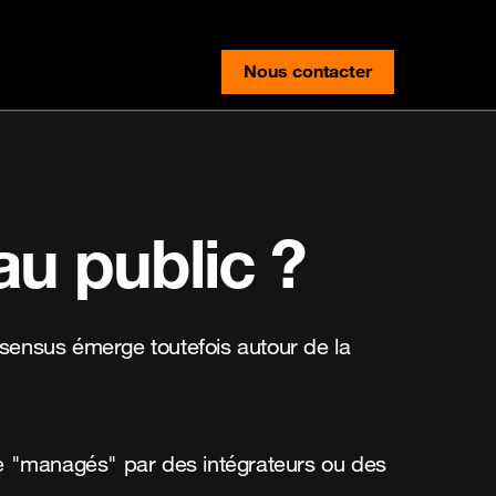
Nous contacter
contact-us
u public ?
nsensus émerge toutefois autour de la
être "managés" par des intégrateurs ou des