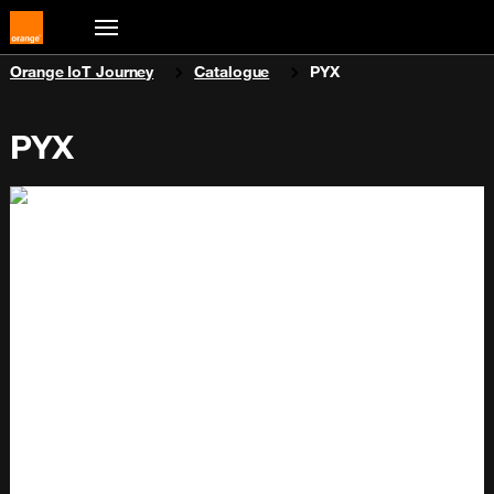
You are here:
Orange IoT Journey
Catalogue
PYX
PYX