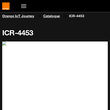
You are here:
Orange IoT Journey
Catalogue
ICR-4453
ICR-4453