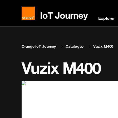
IoT Journey
Explorer
You are here:
Orange IoT Journey
Catalogue
Vuzix M400
Vuzix M400