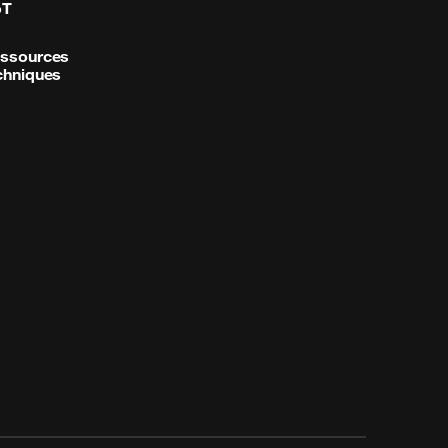
oT
ssources
chniques