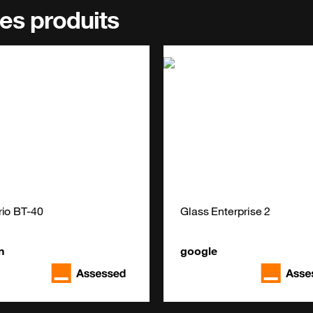
es produits
io BT-40
Glass Enterprise 2
n
google