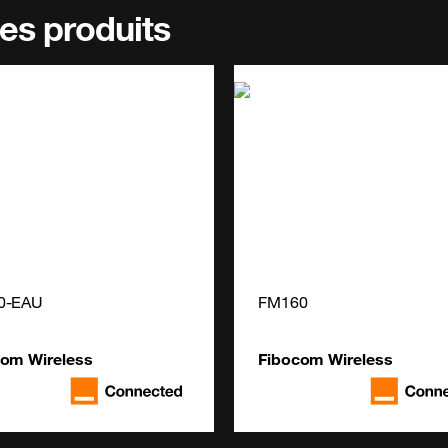
es produits
0-EAU
FM160
com Wireless
Fibocom Wireless