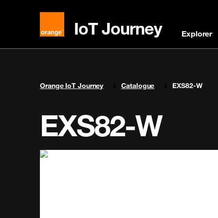
IoT Journey
Explorer
You are here:
Orange IoT Journey
Catalogue
EXS82-W
EXS82-W