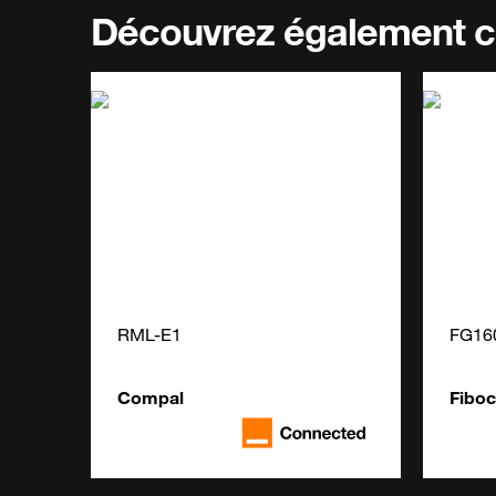
Découvrez également c
RML-E1
FG16
Compal
Fibo