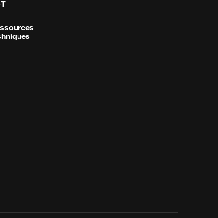
oT
ssources
chniques