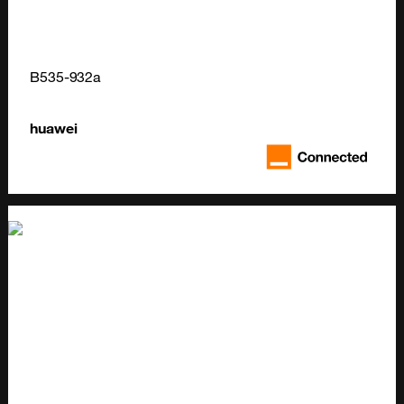
B535-932a
huawei