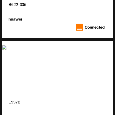
B622-335
huawei
E3372