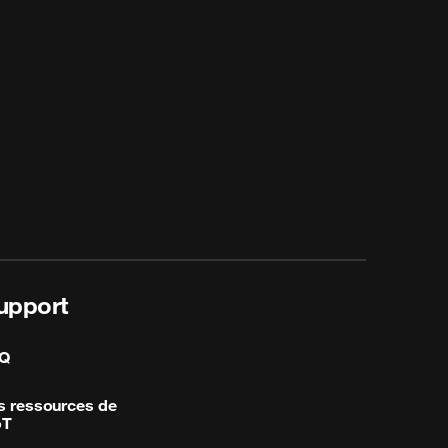
upport
Q
s ressources de
oT