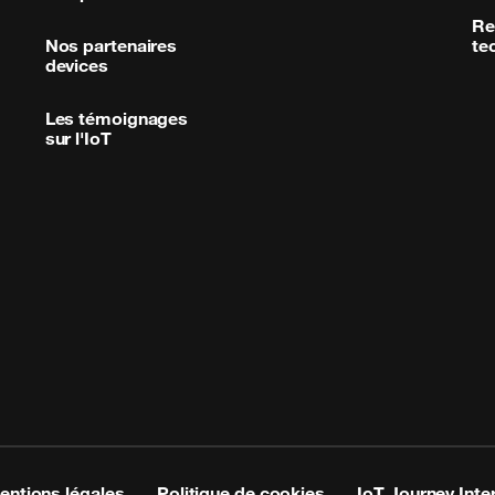
Re
Nos partenaires
te
devices
Les témoignages
sur l'IoT
entions légales
Politique de cookies
IoT Journey Inte