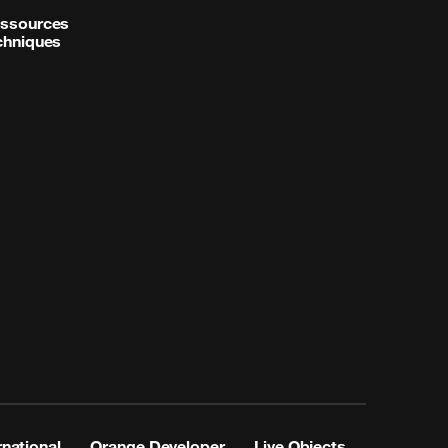
ssources
chniques
rnational
Orange Developer
Live Objects