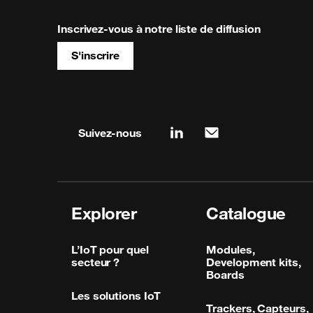
Inscrivez-vous à notre liste de diffusion
S'inscrire
Site map & information
Suivez-nous
linkedin
mail
Explorer
Catalogue
L’IoT pour quel
Modules,
secteur ?
Development kits,
Boards
Les solutions IoT
Trackers, Capteurs,