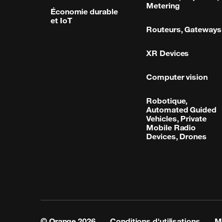
Metering
Économie durable
et IoT
Routeurs, Gateways
XR Devices
Computer vision
Robotique,
Automated Guided
Vehicles, Private
Mobile Radio
Devices, Drones
© Orange
2026
Conditions d'utilisations
M